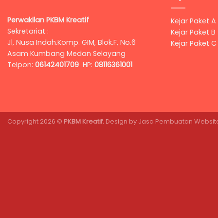
Perwakilan PKBM Kreatif
Kejar Paket A
Sekretariat :
Kejar Paket B
Jl, Nusa Indah.Komp. GIM, Blok.F, No.6
Kejar Paket C
Asam Kumbang Medan Selayang
Telpon:
06142401709
HP:
08116361001
Copyright 2026 ©
PKBM Kreatif.
Design by
Jasa Pembuatan Websit