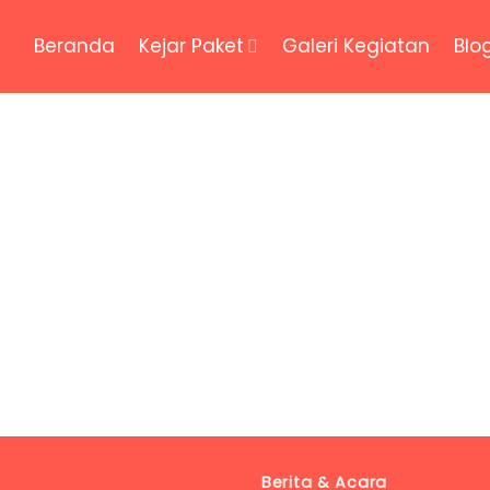
Beranda
Kejar Paket
Galeri Kegiatan
Blo
Kegiatan
Foto-foto kegiatan PKBM
Berita & Acara