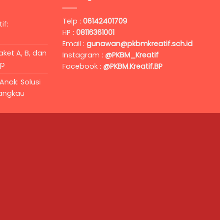
Telp :
06142401709
if:
HP :
08116361001
Email :
gunawan@pkbmkreatif.sch.id
ket A, B, dan
Instagram :
@PKBM_Kreatif
ap
Facebook :
@PKBM.Kreatif.BP
Anak: Solusi
jangkau